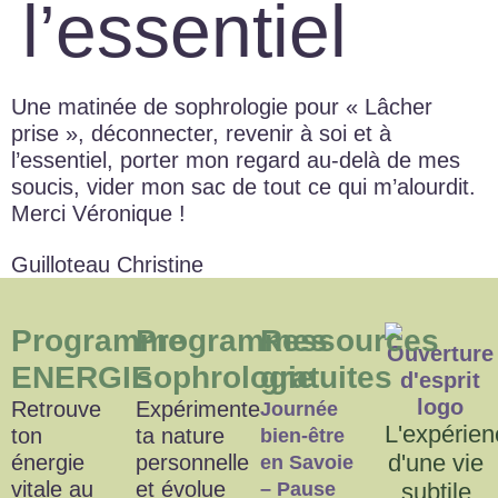
l’essentiel
Une matinée de sophrologie pour « Lâcher
prise », déconnecter, revenir à soi et à
l’essentiel, porter mon regard au-delà de mes
soucis, vider mon sac de tout ce qui m’alourdit.
Merci Véronique !
Guilloteau Christine
Programme
Programmes
Ressources
ENERGIE
sophrologie
gratuites
Retrouve
Expérimente
Journée
L'expérien
ton
ta nature
bien-être
d'une vie
énergie
personnelle
en Savoie
vitale au
et évolue
– Pause
subtile