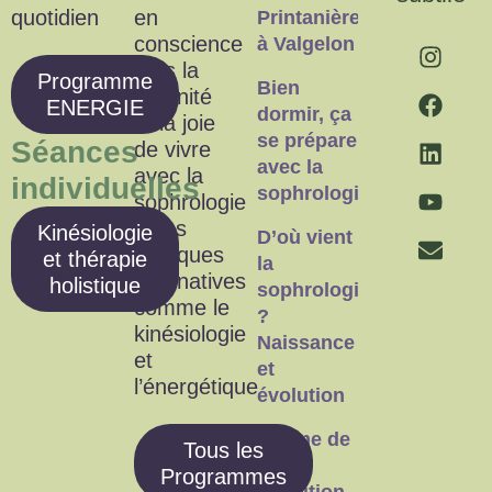
quotidien
en
Printanière
conscience
à Valgelon
vers la
Programme
Bien
sérénité
ENERGIE
dormir, ça
et la joie
se prépare
Séances
de vivre
avec la
avec la
individuelles
sophrologie
sophrologie
et les
Kinésiologie
D’où vient
pratiques
et thérapie
la
alternatives
holistique
sophrologie
comme le
?
kinésiologie
Naissance
et
et
l’énergétique
évolution
Estime de
Tous les
soi et
Programmes