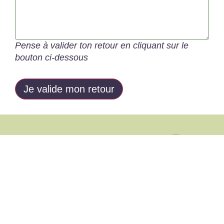
Pense à valider ton retour en cliquant sur le
bouton ci-dessous
Programme
Programmes
Ressources
ENERGIE
sophrologie
gratuites
Retrouve
Expérimente
Journée
L'expérien
ton
ta nature
bien-être
d'une vie
énergie
personnelle
en Savoie
vitale au
et évolue
– Pause
subtile
quotidien
en
Printanière