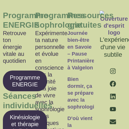
Programme
Programmes
Ressources
ENERGIE
sophrologie
gratuites
Retrouve
Expérimente
Journée
L'expérien
ton
ta nature
bien-être
d'une vie
énergie
personnelle
en Savoie
vitale au
et évolue
– Pause
subtile
quotidien
en
Printanière
conscience
à Valgelon
vers la
Programme
Bien
sérénité
ENERGIE
dormir, ça
et la joie
se prépare
Séances
de vivre
avec la
avec la
individuelles
sophrologie
sophrologie
et les
Kinésiologie
D’où vient
pratiques
et thérapie
la