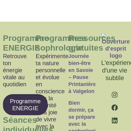
Programme
Programmes
Ressources
ENERGIE
sophrologie
gratuites
Retrouve
Expérimente
Journée
L'expérien
ton
ta nature
bien-être
d'une vie
énergie
personnelle
en Savoie
vitale au
et évolue
– Pause
subtile
quotidien
en
Printanière
conscience
à Valgelon
vers la
Programme
Bien
sérénité
ENERGIE
dormir, ça
et la joie
se prépare
Séances
de vivre
avec la
avec la
individuelles
sophrologie